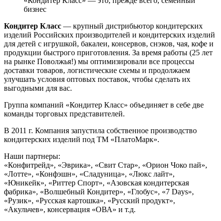
«Кондитер Класс» — это, прежде всего, семейный
бизнес
Кондитер Класс
— крупный дистрибьютор кондитерских
изделий Российских производителей и кондитерских изделий
для детей с игрушкой, бакалеи, консервов, снэков, чая, кофе и
продукции быстрого приготовления. За время работы (25 лет
на рынке Поволжья!) мы оптимизировали все процессы
доставки товаров, логистические схемы и продолжаем
улучшать условия оптовых поставок, чтобы сделать их
выгодными для вас.
Группа компаний «Кондитер Класс» объединяет в себе две
команды торговых представителей.
В 2011 г. Компания запустила собственное производство
кондитерских изделий под ТМ «ПлатоМарк».
Наши партнеры:
«Конфитрейд», «Эврика», «Свит Стар», «Орион Чоко пай»,
«Лотте», «Конфэшн», «Сладуница», «Люкс лайт»,
«Юникейк», «Риттер Спорт», «Азовская кондитерская
фабрика», «Волшебный Кондитер», «Глобус», «7 Days»,
«Рузик», «Русская картошка», «Русский продукт»,
«Акульчев», консервация «ОВА» и т.д.