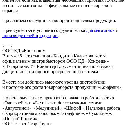
клиентов есть как владельцы небольших торговых точек, так
и сетевые магазины — федеральные гиганты торговой
отрасли.
Предлагаем сотрудничество производителям продукции.
Преимущества и условия сотрудничества
для магазинов
и
производителей продукции
.
←
→
ООО КД «Конфэшн»
Вот уже 5 лет компания «Кондитер Класс» является
официальным дистрибьютором ООО КД «Конфэшн»
в Татарстане. У «Кондитер Класс» отличная платёжная
дисциплина, ни одного просроченного платежа.
Вместе мы добились высокого уровня дистрибуции
и постоянного роста товарооборота продукции «Конфэшн».
По сетевому каналу прекрасно налажена работа с сетью
«Эдельвейс» и «Бахетле» и более мелкими сетями:
«Августиной», «Медуницей», «Шифой». Налажена работа
с корпоративным каналом: «Татнефтью», «Лукойлом»,
«Почтой России».
ООО «Свит Стар Групп»